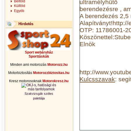
ultramélyhűtő
Belföld
Külföld
berendezésre , ame
Egyéb
A berendezés 2,5 
Alapítványt!http://
Hirdetés
OTP: 11786001-2
Köszönettel:Stube
Elnök
Sport webáruház
Sporttáskák
Minden ami motorozás
Motorozz.hu
http://www.youtu
Motorbiztosítás
Motorozzbiztositas.hu
Kulcsszavak
: seg
Kresz motorosoknak
Motorokresz.hu
Szakvizsgák széles
palettája