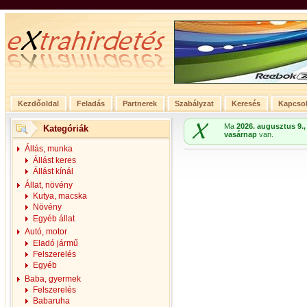
Kezdőoldal
Feladás
Partnerek
Szabályzat
Keresés
Kapcsol
Ma
2026. augusztus 9.,
Kategóriák
vasárnap
van.
Állás, munka
Állást keres
Állást kínál
Állat, növény
Kutya, macska
Növény
Egyéb állat
Autó, motor
Eladó jármű
Felszerelés
Egyéb
Baba, gyermek
Felszerelés
Babaruha