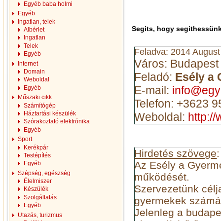
Egyéb baba holmi
Egyéb
Ingatlan, telek
Segits, hogy segithessün
Albérlet
Ingatlan
Telek
Feladva: 2014 August
Egyéb
Város: Budapest
Internet
Domain
Feladó:
Esély a
Weboldal
E-mail:
info@egy
Egyéb
Műszaki cikk
Telefon: +3623 
Számítógép
Háztartási készülék
Weboldal:
http:/
Szórakoztató elektrónika
Egyéb
Sport
Kerékpár
Hirdetés szövege
:
Testépítés
Az Esély a Gyerm
Egyéb
Szépség, egészség
működését.
Élelmiszer
Szervezetünk célj
Készülék
Szolgáltatás
gyermekek számá
Egyéb
Jelenleg a budape
Utazás, turizmus