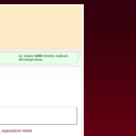
Az oldalon
5000
hirdetés található
43
kategóriában.