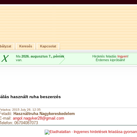
bályzat
Keresés
Kapcsolat
Ma
2026. augusztus 7., péntek
Hirdetés feladás
Ingyen
!
van.
Érdemes kipróbálni!
álás használt ruha beszerzés
Feladva: 2015 July 26, 12:35
Feladó:
Használtruha Nagykereskedelem
E-mail:
angol.nagyker28@gmail.com
Telefon: 06704087073