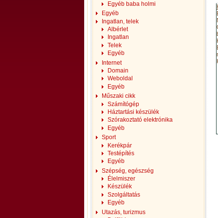
Egyéb baba holmi
Egyéb
Ingatlan, telek
Albérlet
Ingatlan
Telek
Egyéb
Internet
Domain
Weboldal
Egyéb
Műszaki cikk
Számítógép
Háztartási készülék
Szórakoztató elektrónika
Egyéb
Sport
Kerékpár
Testépítés
Egyéb
Szépség, egészség
Élelmiszer
Készülék
Szolgáltatás
Egyéb
Utazás, turizmus