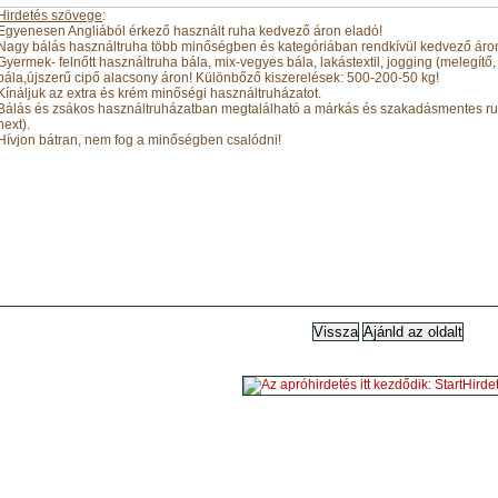
Hirdetés szövege
:
Egyenesen Angliából érkező használt ruha kedvező áron eladó!
Nagy bálás használtruha több minőségben és kategóriában rendkívül kedvező áro
Gyermek- felnőtt használtruha bála, mix-vegyes bála, lakástextil, jogging (melegít
bála,újszerű cipő alacsony áron! Különbőző kiszerelések: 500-200-50 kg!
Kínáljuk az extra és krém minőségi használtruházatot.
Bálás és zsákos használtruházatban megtalálható a márkás és szakadásmentes ruhá
next).
Hívjon bátran, nem fog a minőségben csalódni!