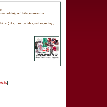
n!
ő, szabadidő),póló bála, munkaruha
zat (nike, mexx, adidas, umbro, replay ,